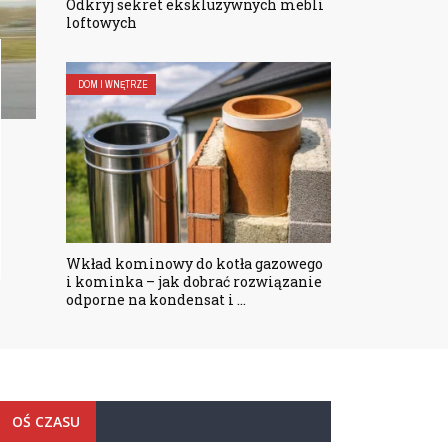
Odkryj sekret ekskluzywnych mebli
loftowych
DOM I WNĘTRZE
Wkład kominowy do kotła gazowego
i kominka – jak dobrać rozwiązanie
odporne na kondensat i ...
OŚ CZASU