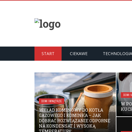
START
CIEKAWE
TECHNOLOGI
DOM I
DOM I WNĘTRZE
W PO
KUCH
WKŁAD KOMINOWY DO KOTŁA
GAZOWEGO I KOMINKA – JAK
DOBRAĆ ROZWIĄZANIE ODPORNE
NA KONDENSAT I WYSOKĄ
TEMPERATURĘ