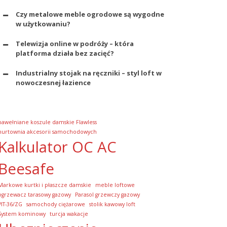
Czy metalowe meble ogrodowe są wygodne
w użytkowaniu?
Telewizja online w podróży – która
platforma działa bez zacięć?
Industrialny stojak na ręczniki – styl loft w
nowoczesnej łazience
bawełniane koszule damskie Flawless
hurtownia akcesorii samochodowych
Kalkulator OC AC
Beesafe
Markowe kurtki i płaszcze damskie
meble loftowe
ogrzewacz tarasowy gazowy
Parasol grzewczy gazowy
PIT-36/ZG
samochody ciężarowe
stolik kawowy loft
System kominowy
turcja wakacje