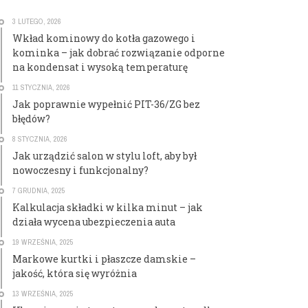
3 LUTEGO, 2026
Wkład kominowy do kotła gazowego i
kominka – jak dobrać rozwiązanie odporne
na kondensat i wysoką temperaturę
11 STYCZNIA, 2026
Jak poprawnie wypełnić PIT-36/ZG bez
błędów?
8 STYCZNIA, 2026
Jak urządzić salon w stylu loft, aby był
nowoczesny i funkcjonalny?
7 GRUDNIA, 2025
Kalkulacja składki w kilka minut – jak
działa wycena ubezpieczenia auta
19 WRZEŚNIA, 2025
Markowe kurtki i płaszcze damskie –
jakość, która się wyróżnia
13 WRZEŚNIA, 2025