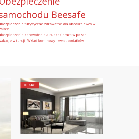
Ubezpieczenie
samochodu Beesafe
ubezpieczenie turystyczne zdrowotne dla obcokrajowca w
Polsce
ubezpieczenie zdrowotne dla cudzoziemca w polsce
wakacje w turcji
Wkład kominowy
zwrot podatków
Ubezpieczenie NNW: Ochrona na każd
wypadek
14 WRZEŚNIA, 2023
CIEKAWE
ZDROWIE I URODA
Ubezpieczenie NNW: Ochrona na każdy wypadek Nie moż
przewidzieć wszystkiego, co spotka nas w życiu. Ale możem
tego przygotować. Ubezpieczenie NNW to twoja osobista 
przed nieprzewidzianymi zdarzeniami. Zrozumieć ubezpiecz
READ MORE