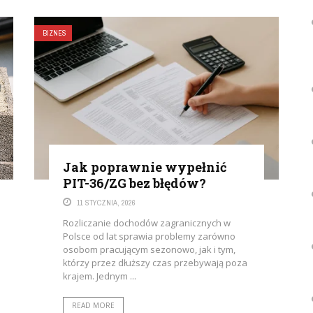
BIZNES
Jak poprawnie wypełnić
PIT-36/ZG bez błędów?
11 STYCZNIA, 2026
Rozliczanie dochodów zagranicznych w
Polsce od lat sprawia problemy zarówno
osobom pracującym sezonowo, jak i tym,
którzy przez dłuższy czas przebywają poza
krajem. Jednym ...
READ MORE