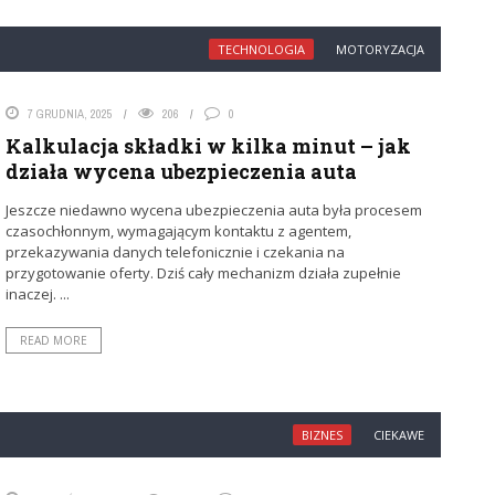
TECHNOLOGIA
MOTORYZACJA
7 GRUDNIA, 2025
206
0
Kalkulacja składki w kilka minut – jak
działa wycena ubezpieczenia auta
Jeszcze niedawno wycena ubezpieczenia auta była procesem
czasochłonnym, wymagającym kontaktu z agentem,
przekazywania danych telefonicznie i czekania na
przygotowanie oferty. Dziś cały mechanizm działa zupełnie
inaczej. ...
READ MORE
BIZNES
CIEKAWE