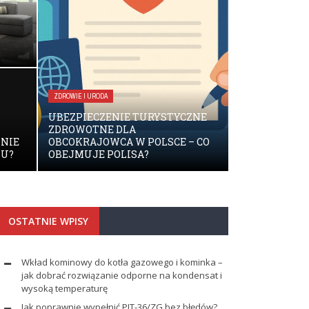
ZDROWIE I URODA
UBEZPIECZENIE TURYSTYCZNE
ZDROWOTNE DLA
ZNIE
OBCOKRAJOWCA W POLSCE – CO
KU?
OBEJMUJE POLISA?
OSTATNIE WPISY
Wkład kominowy do kotła gazowego i kominka –
jak dobrać rozwiązanie odporne na kondensat i
wysoką temperaturę
Jak poprawnie wypełnić PIT-36/ZG bez błędów?