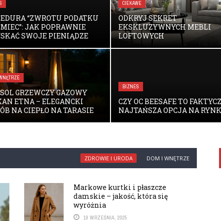
S
CIEKAWE
CEDURA “ZWROTU PODATKU
ODKRYJ SEKRET
EMIEC”: JAK POPRAWNIE
EKSKLUZYWNYCH MEBLI
SKAĆ SWOJE PIENIĄDZE
LOFTOWYCH
 WNĘTRZE
BIZNES
SOL GRZEWCZY GAZOWY
AN ETNA – ELEGANCKI
CZY OC BEESAFE TO FAKTYC
ÓB NA CIEPŁO NA TARASIE
NAJTAŃSZA OPCJA NA RYN
ZDROWIE I URODA
DOM I WNĘTRZE
Markowe kurtki i płaszcze
damskie – jakość, która się
wyróżnia
19 WRZEŚNIA, 2025