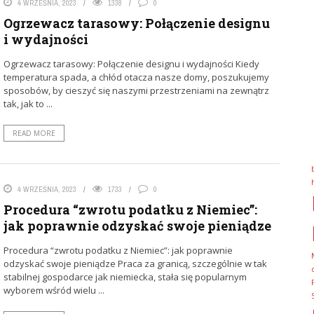
4 WRZEŚNIA, 2023
1338
0
Ogrzewacz tarasowy: Połączenie designu
i wydajności
Ogrzewacz tarasowy: Połączenie designu i wydajności Kiedy
temperatura spada, a chłód otacza nasze domy, poszukujemy
sposobów, by cieszyć się naszymi przestrzeniami na zewnątrz
tak, jak to ...
READ MORE
4 WRZEŚNIA, 2023
1733
0
Procedura “zwrotu podatku z Niemiec”:
jak poprawnie odzyskać swoje pieniądze
Procedura “zwrotu podatku z Niemiec”: jak poprawnie
odzyskać swoje pieniądze Praca za granicą, szczególnie w tak
stabilnej gospodarce jak niemiecka, stała się popularnym
wyborem wśród wielu ...