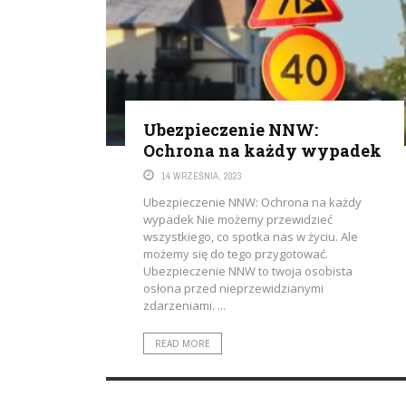
Ubezpieczenie NNW:
Ochrona na każdy wypadek
14 WRZEŚNIA, 2023
Ubezpieczenie NNW: Ochrona na każdy
wypadek Nie możemy przewidzieć
wszystkiego, co spotka nas w życiu. Ale
możemy się do tego przygotować.
Ubezpieczenie NNW to twoja osobista
osłona przed nieprzewidzianymi
zdarzeniami. ...
READ MORE