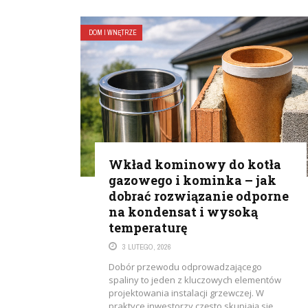
DOM I WNĘTRZE
Wkład kominowy do kotła
gazowego i kominka – jak
dobrać rozwiązanie odporne
na kondensat i wysoką
temperaturę
3 LUTEGO, 2026
Dobór przewodu odprowadzającego
spaliny to jeden z kluczowych elementów
projektowania instalacji grzewczej. W
praktyce inwestorzy często skupiają się