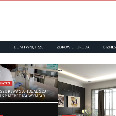
A
DOM I WNĘTRZE
ZDROWIE I URODA
BIZNES
 WNĘTRZE
SZUKIWANIU IDEALNEJ
NI: MEBLE NA WYMIAR