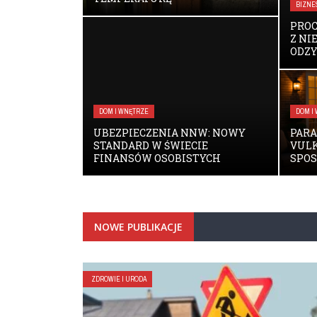
BIZNE
PRO
Z NI
ODZY
DOM I WNĘTRZE
DOM I
UBEZPIECZENIA NNW: NOWY
PARA
STANDARD W ŚWIECIE
VULK
FINANSÓW OSOBISTYCH
SPOS
NOWE PUBLIKACJE
ZDROWIE I URODA