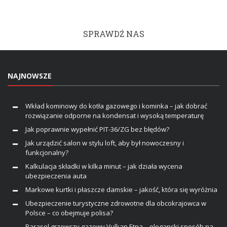
SPRAWDŹ NAS
NAJNOWSZE
Wkład kominowy do kotła gazowego i kominka – jak dobrać
rozwiązanie odporne na kondensat i wysoką temperaturę
Jak poprawnie wypełnić PIT-36/ZG bez błędów?
Jak urządzić salon w stylu loft, aby był nowoczesny i
funkcjonalny?
Kalkulacja składki w kilka minut – jak działa wycena
ubezpieczenia auta
Markowe kurtki i płaszcze damskie – jakość, która się wyróżnia
Ubezpieczenie turystyczne zdrowotne dla obcokrajowca w
Polsce – co obejmuje polisa?
Parasol grzewczy gazowy Vulkan Etna – elegancki sposób na