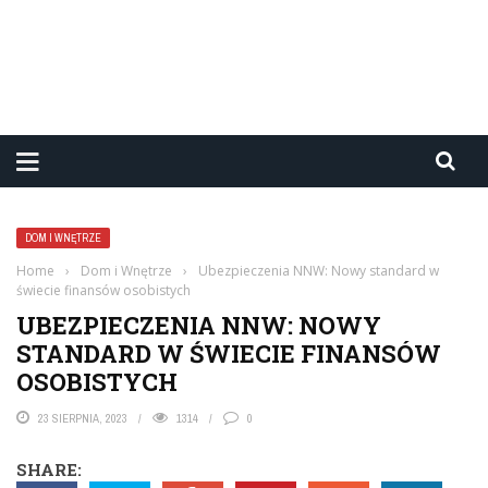
DOM I WNĘTRZE
Home
›
Dom i Wnętrze
›
Ubezpieczenia NNW: Nowy standard w
świecie finansów osobistych
UBEZPIECZENIA NNW: NOWY
STANDARD W ŚWIECIE FINANSÓW
OSOBISTYCH
23 SIERPNIA, 2023
1314
0
SHARE: