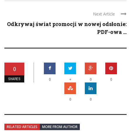
Next Article
Odkrywaj świat promocji w nowej odsłonie:
PDF-owa ...
0
SHARES
+
0
0
0
0
0
RELATED ARTICLES
MORE FROM AUTHOR