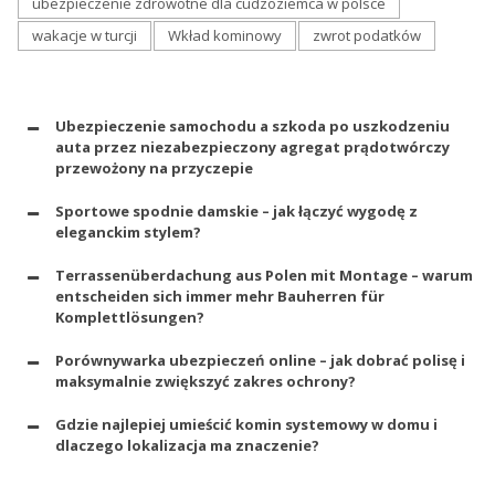
ubezpieczenie zdrowotne dla cudzoziemca w polsce
wakacje w turcji
Wkład kominowy
zwrot podatków
Ubezpieczenie samochodu a szkoda po uszkodzeniu
auta przez niezabezpieczony agregat prądotwórczy
przewożony na przyczepie
Sportowe spodnie damskie – jak łączyć wygodę z
eleganckim stylem?
Terrassenüberdachung aus Polen mit Montage – warum
entscheiden sich immer mehr Bauherren für
Komplettlösungen?
Porównywarka ubezpieczeń online – jak dobrać polisę i
maksymalnie zwiększyć zakres ochrony?
Gdzie najlepiej umieścić komin systemowy w domu i
dlaczego lokalizacja ma znaczenie?