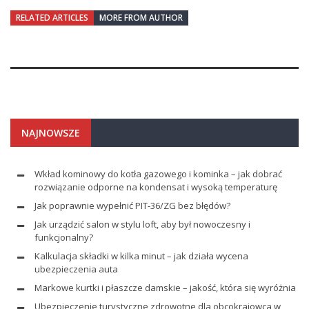
RELATED ARTICLES
MORE FROM AUTHOR
NAJNOWSZE
Wkład kominowy do kotła gazowego i kominka – jak dobrać
rozwiązanie odporne na kondensat i wysoką temperaturę
Jak poprawnie wypełnić PIT-36/ZG bez błędów?
Jak urządzić salon w stylu loft, aby był nowoczesny i
funkcjonalny?
Kalkulacja składki w kilka minut – jak działa wycena
ubezpieczenia auta
Markowe kurtki i płaszcze damskie – jakość, która się wyróżnia
Ubezpieczenie turystyczne zdrowotne dla obcokrajowca w