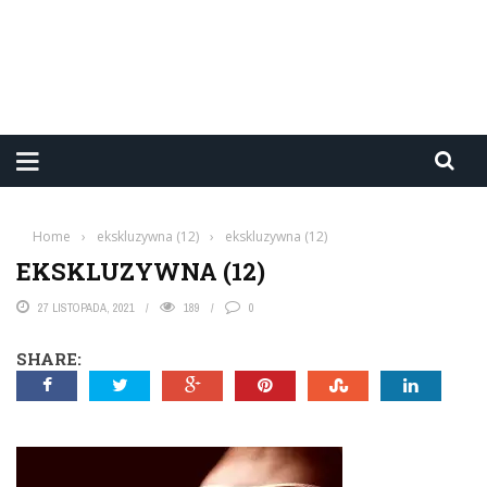
Home
›
ekskluzywna (12)
›
ekskluzywna (12)
EKSKLUZYWNA (12)
27 LISTOPADA, 2021
189
0
SHARE: