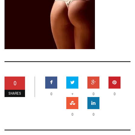
0
SHARES
+
0
0
0
0
0