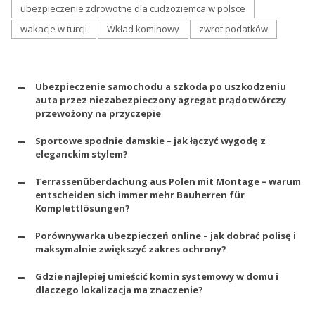
ubezpieczenie zdrowotne dla cudzoziemca w polsce
wakacje w turcji
Wkład kominowy
zwrot podatków
Ubezpieczenie samochodu a szkoda po uszkodzeniu
auta przez niezabezpieczony agregat prądotwórczy
przewożony na przyczepie
Sportowe spodnie damskie – jak łączyć wygodę z
eleganckim stylem?
Terrassenüberdachung aus Polen mit Montage – warum
entscheiden sich immer mehr Bauherren für
Komplettlösungen?
Porównywarka ubezpieczeń online – jak dobrać polisę i
maksymalnie zwiększyć zakres ochrony?
Gdzie najlepiej umieścić komin systemowy w domu i
dlaczego lokalizacja ma znaczenie?